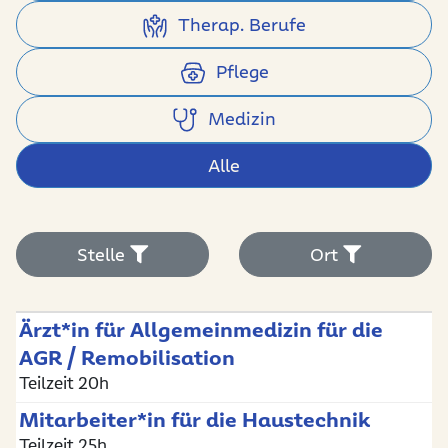
Therap. Berufe
Pflege
Medizin
Alle
Stelle
Ort
Stelle
Ort
Ärzt*in für Allgemeinmedizin für die
AGR / Remobilisation
Filtern
Teilzeit 20h
Filtern
Mitarbeiter*in für die Haustechnik
Teilzeit 25h